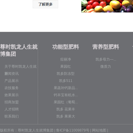
尊时凯龙人生就
功能型肥料
营养型肥料
博集团
痘丽净
凯多母力—...
关于尊时凯龙人生就
果园红
微质力
博
新闻资讯
凯多防冻型
产品展示
凯多511
农技服务
果蔬补钙新品...
效果展示
钙丰宝有机水...
招商加盟
果园红（葡萄...
人才招聘
凯多 花果丰
联系我们
凯多 果果大
版权所有：尊时凯龙人生就博集团 | 鲁ICP备11009879号 |
网站地图
|