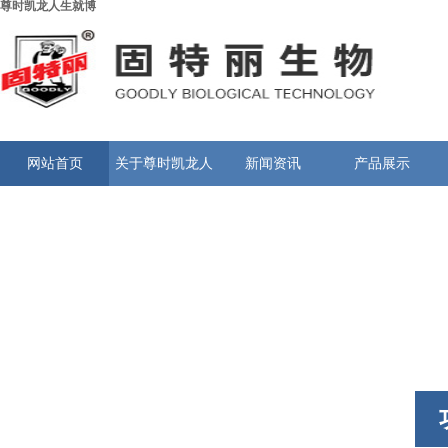
尊时凯龙人生就博
网站首页
关于尊时凯龙人
新闻资讯
产品展示
生就博